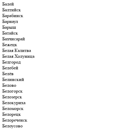
Балей
Балтийск
Барабинск
Барнаул
Барыш
Батайск
Бахчисарай
Бежецк
Белая Калитва
Белая Холуница
Белгород
Белебей
Белёв
Белинский
Белово
Белогорск
Белозерск
Белокуриха
Беломорск
Белорецк
Белореченск
Белоусово