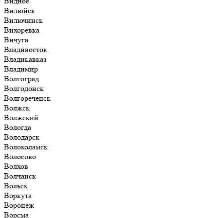
Видное
Вилюйск
Вилючинск
Вихоревка
Вичуга
Владивосток
Владикавказ
Владимир
Волгоград
Волгодонск
Волгореченск
Волжск
Волжский
Вологда
Володарск
Волоколамск
Волосово
Волхов
Волчанск
Вольск
Воркута
Воронеж
Ворсма