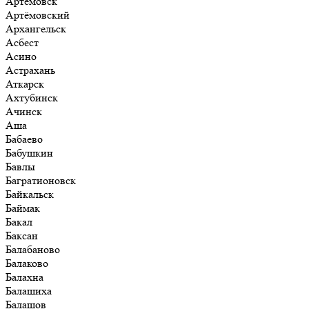
Артёмовск
Артёмовский
Архангельск
Асбест
Асино
Астрахань
Аткарск
Ахтубинск
Ачинск
Аша
Бабаево
Бабушкин
Бавлы
Багратионовск
Байкальск
Баймак
Бакал
Баксан
Балабаново
Балаково
Балахна
Балашиха
Балашов