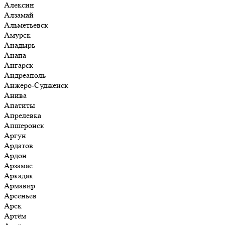
Алексин
Алзамай
Альметьевск
Амурск
Анадырь
Анапа
Ангарск
Андреаполь
Анжеро-Судженск
Анива
Апатиты
Апрелевка
Апшеронск
Аргун
Ардатов
Ардон
Арзамас
Аркадак
Армавир
Арсеньев
Арск
Артём