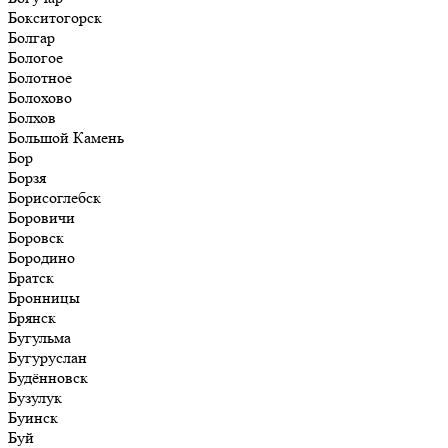
Бокситогорск
Болгар
Бологое
Болотное
Болохово
Болхов
Большой Камень
Бор
Борзя
Борисоглебск
Боровичи
Боровск
Бородино
Братск
Бронницы
Брянск
Бугульма
Бугуруслан
Будённовск
Бузулук
Буинск
Буй