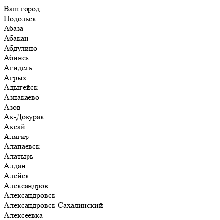
Ваш город
Подольск
Абаза
Абакан
Абдулино
Абинск
Агидель
Агрыз
Адыгейск
Азнакаево
Азов
Ак-Довурак
Аксай
Алагир
Алапаевск
Алатырь
Алдан
Алейск
Александров
Александровск
Александровск-Сахалинский
Алексеевка