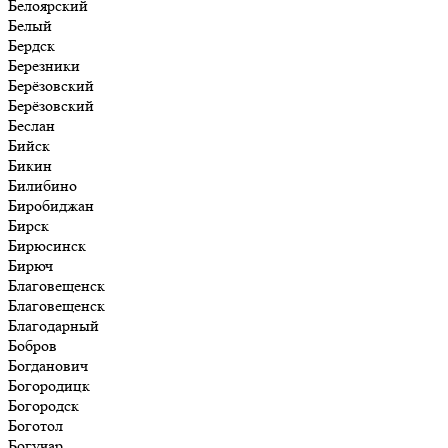
Белоярский
Белый
Бердск
Березники
Берёзовский
Берёзовский
Беслан
Бийск
Бикин
Билибино
Биробиджан
Бирск
Бирюсинск
Бирюч
Благовещенск
Благовещенск
Благодарный
Бобров
Богданович
Богородицк
Богородск
Боготол
Богучар