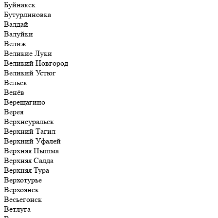
Буйнакск
Бутурлиновка
Валдай
Валуйки
Велиж
Великие Луки
Великий Новгород
Великий Устюг
Вельск
Венёв
Верещагино
Верея
Верхнеуральск
Верхний Тагил
Верхний Уфалей
Верхняя Пышма
Верхняя Салда
Верхняя Тура
Верхотурье
Верхоянск
Весьегонск
Ветлуга