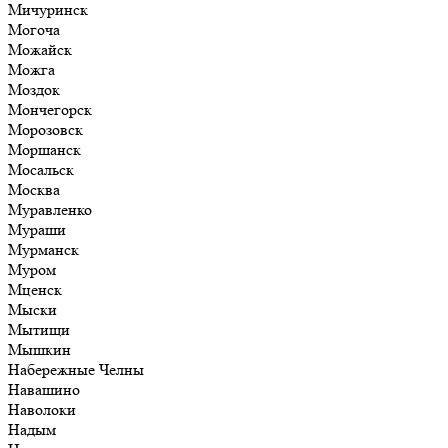
Мичуринск
Могоча
Можайск
Можга
Моздок
Мончегорск
Морозовск
Моршанск
Мосальск
Москва
Муравленко
Мураши
Мурманск
Муром
Мценск
Мыски
Мытищи
Мышкин
Набережные Челны
Навашино
Наволоки
Надым