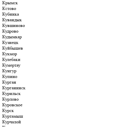
Крымск
Кстово
Кубинка
Кувандык
Кувшиново
Кудрово
Кудымкар
Кузнецк
Куйбышев
Кукмор
Кулебаки
Кумертау
Кунгур
Купино
Курган
Курганинск
Курильск
Курлово
Куровское
Курск
Куртамыш
Курчалой