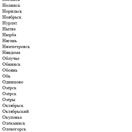
Нолинск
Норильск
Ноябрьск
Нурлат
Нытва
Нюрба
Нягань
Нязепетровск
Няндома
Облучье
Обнинск
Обоянь
Обь
Одинцово
Озёрск
Озёрск
Озёры
Октябрьск
Октябрьский
Окуловка
Олёкминск
Оленегорск