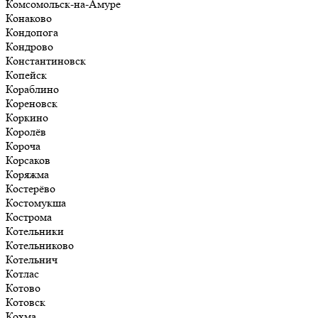
Комсомольск-на-Амуре
Конаково
Кондопога
Кондрово
Константиновск
Копейск
Кораблино
Кореновск
Коркино
Королёв
Короча
Корсаков
Коряжма
Костерёво
Костомукша
Кострома
Котельники
Котельниково
Котельнич
Котлас
Котово
Котовск
Кохма