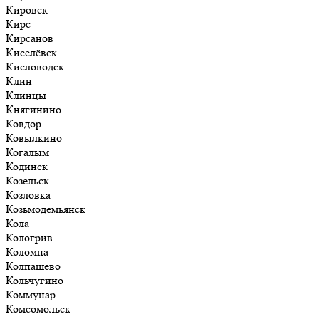
Кировск
Кирс
Кирсанов
Киселёвск
Кисловодск
Клин
Клинцы
Княгинино
Ковдор
Ковылкино
Когалым
Кодинск
Козельск
Козловка
Козьмодемьянск
Кола
Кологрив
Коломна
Колпашево
Кольчугино
Коммунар
Комсомольск