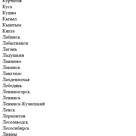
Курчатов
Куса
Кушва
Кызыл
Кыштым
Кяхта
Лабинск
Лабытнанги
Лагань
Ладушкин
Лаишево
Лакинск
Лангепас
Лахденпохья
Лебедянь
Лениногорск
Ленинск
Ленинск-Кузнецкий
Ленск
Лермонтов
Лесозаводск
Лесосибирск
Ливны