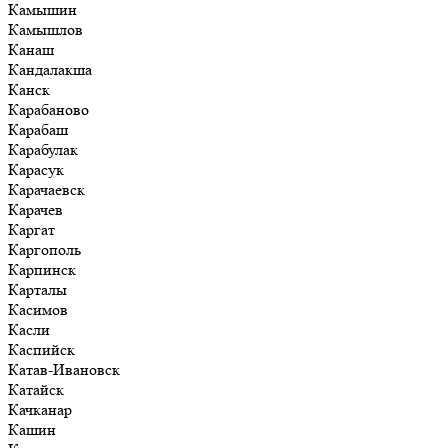
Камышин
Камышлов
Канаш
Кандалакша
Канск
Карабаново
Карабаш
Карабулак
Карасук
Карачаевск
Карачев
Каргат
Каргополь
Карпинск
Карталы
Касимов
Касли
Каспийск
Катав-Ивановск
Катайск
Качканар
Кашин