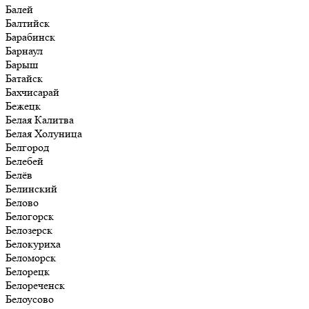
Балей
Балтийск
Барабинск
Барнаул
Барыш
Батайск
Бахчисарай
Бежецк
Белая Калитва
Белая Холуница
Белгород
Белебей
Белёв
Белинский
Белово
Белогорск
Белозерск
Белокуриха
Беломорск
Белорецк
Белореченск
Белоусово