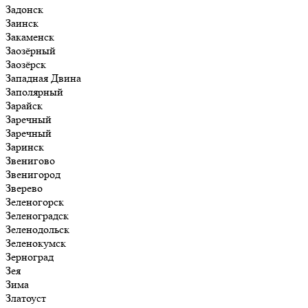
Задонск
Заинск
Закаменск
Заозёрный
Заозёрск
Западная Двина
Заполярный
Зарайск
Заречный
Заречный
Заринск
Звенигово
Звенигород
Зверево
Зеленогорск
Зеленоградск
Зеленодольск
Зеленокумск
Зерноград
Зея
Зима
Златоуст