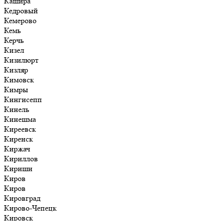
Кашира
Кедровый
Кемерово
Кемь
Керчь
Кизел
Кизилюрт
Кизляр
Кимовск
Кимры
Кингисепп
Кинель
Кинешма
Киреевск
Киренск
Киржач
Кириллов
Кириши
Киров
Киров
Кировград
Кирово-Чепецк
Кировск