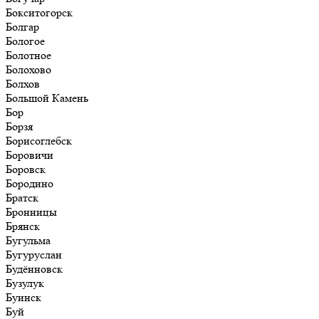
Бокситогорск
Болгар
Бологое
Болотное
Болохово
Болхов
Большой Камень
Бор
Борзя
Борисоглебск
Боровичи
Боровск
Бородино
Братск
Бронницы
Брянск
Бугульма
Бугуруслан
Будённовск
Бузулук
Буинск
Буй