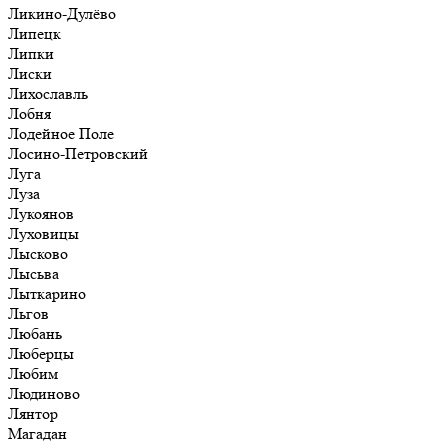
Ликино-Дулёво
Липецк
Липки
Лиски
Лихославль
Лобня
Лодейное Поле
Лосино-Петровский
Луга
Луза
Лукоянов
Луховицы
Лысково
Лысьва
Лыткарино
Льгов
Любань
Люберцы
Любим
Людиново
Лянтор
Магадан