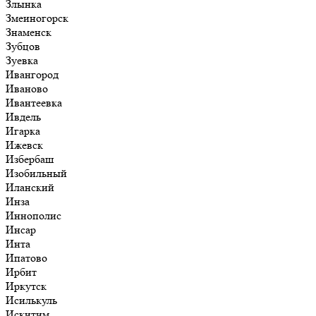
Злынка
Змеиногорск
Знаменск
Зубцов
Зуевка
Ивангород
Иваново
Ивантеевка
Ивдель
Игарка
Ижевск
Избербаш
Изобильный
Иланский
Инза
Иннополис
Инсар
Инта
Ипатово
Ирбит
Иркутск
Исилькуль
Искитим