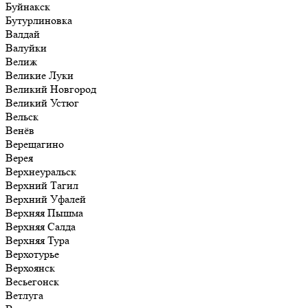
Буйнакск
Бутурлиновка
Валдай
Валуйки
Велиж
Великие Луки
Великий Новгород
Великий Устюг
Вельск
Венёв
Верещагино
Верея
Верхнеуральск
Верхний Тагил
Верхний Уфалей
Верхняя Пышма
Верхняя Салда
Верхняя Тура
Верхотурье
Верхоянск
Весьегонск
Ветлуга