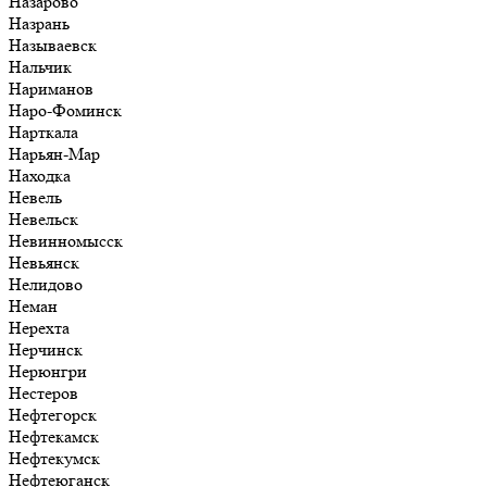
Назарово
Назрань
Называевск
Нальчик
Нариманов
Наро-Фоминск
Нарткала
Нарьян-Мар
Находка
Невель
Невельск
Невинномысск
Невьянск
Нелидово
Неман
Нерехта
Нерчинск
Нерюнгри
Нестеров
Нефтегорск
Нефтекамск
Нефтекумск
Нефтеюганск