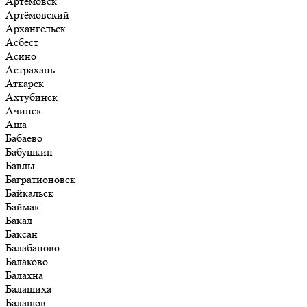
Артёмовск
Артёмовский
Архангельск
Асбест
Асино
Астрахань
Аткарск
Ахтубинск
Ачинск
Аша
Бабаево
Бабушкин
Бавлы
Багратионовск
Байкальск
Баймак
Бакал
Баксан
Балабаново
Балаково
Балахна
Балашиха
Балашов