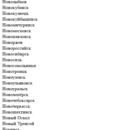
Новозыбков
Новокубанск
Новокузнецк
Новокуйбышевск
Новомичуринск
Новомосковск
Новопавловск
Новоржев
Новороссийск
Новосибирск
Новосиль
Новосокольники
Новотроицк
Новоузенск
Новоульяновск
Новоуральск
Новохопёрск
Новочебоксарск
Новочеркасск
Новошахтинск
Новый Оскол
Новый Уренгой
Ногинск