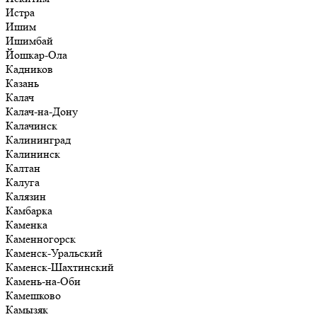
Истра
Ишим
Ишимбай
Йошкар-Ола
Кадников
Казань
Калач
Калач-на-Дону
Калачинск
Калининград
Калининск
Калтан
Калуга
Калязин
Камбарка
Каменка
Каменногорск
Каменск-Уральский
Каменск-Шахтинский
Камень-на-Оби
Камешково
Камызяк