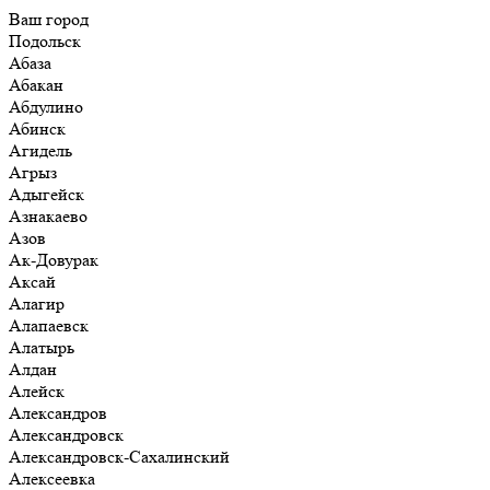
Ваш город
Подольск
Абаза
Абакан
Абдулино
Абинск
Агидель
Агрыз
Адыгейск
Азнакаево
Азов
Ак-Довурак
Аксай
Алагир
Алапаевск
Алатырь
Алдан
Алейск
Александров
Александровск
Александровск-Сахалинский
Алексеевка