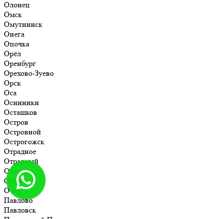
Олонец
Омск
Омутнинск
Онега
Опочка
Орёл
Оренбург
Орехово-Зуево
Орск
Оса
Осинники
Осташков
Остров
Островной
Острогожск
Отрадное
Отрадный
Оха
Оханск
Очёр
Павлово
Павловск