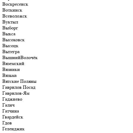
Воскресенск
Воткинск
Всеволожск
Вуктыл
Выборг
Выкса
Высоковск
Высоцк
Вытегра
ВышнийВолочёк
Вяземский
Вязники
Вязьма
Вятские Поляны
Гаврилов Посад
Гаврилов-Ям
Гаджиево
Галич
Гатчина
Гвардейск
Гдов
Геленджик