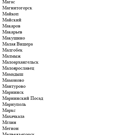
Магас
Магнитогорск
Майкоп
Майский
Макаров
Макарьев
Макушино
Малая Вишера
Малгобек
Малмыж
Малоархангельск
Малоярославец
Мамадыш
Мамоново
Мантурово
Мариинск
Мариинский Посад
Мариуполь
Маркс
Махачкала
Мглин
Мегион
Медвежьегорск