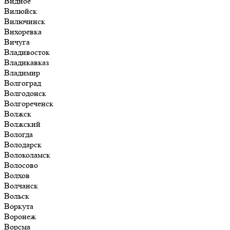
Видное
Вилюйск
Вилючинск
Вихоревка
Вичуга
Владивосток
Владикавказ
Владимир
Волгоград
Волгодонск
Волгореченск
Волжск
Волжский
Вологда
Володарск
Волоколамск
Волосово
Волхов
Волчанск
Вольск
Воркута
Воронеж
Ворсма