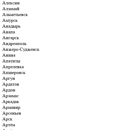
Алексин
Алзамай
Альметьевск
Амурск
Анадырь
Анапа
Ангарск
Андреаполь
Анжеро-Судженск
Анива
Апатиты
Апрелевка
Апшеронск
Аргун
Ардатов
Ардон
Арзамас
Аркадак
Армавир
Арсеньев
Арск
Артём