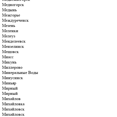
Медногорск
Медынь
Межгорье
Междуреченск
Мезень
Меленки
Мелеуз
Менделеевск
Мензелинск
Мещовск
Миасс
Микунь
Миллерово
Минеральные Воды
Минусинск
Миньяр
Мирный
Мирный
Михайлов
Михайловка
Михайловск
Михайловск