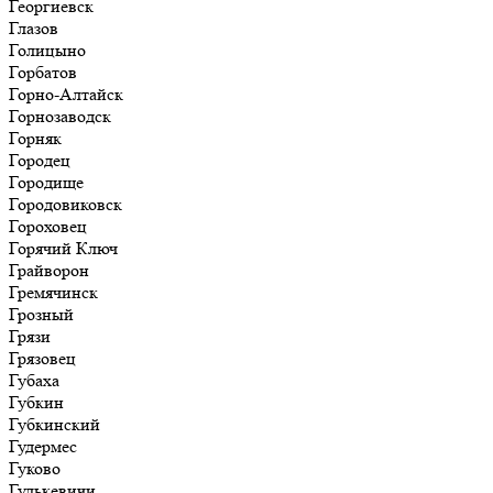
Георгиевск
Глазов
Голицыно
Горбатов
Горно-Алтайск
Горнозаводск
Горняк
Городец
Городище
Городовиковск
Гороховец
Горячий Ключ
Грайворон
Гремячинск
Грозный
Грязи
Грязовец
Губаха
Губкин
Губкинский
Гудермес
Гуково
Гулькевичи