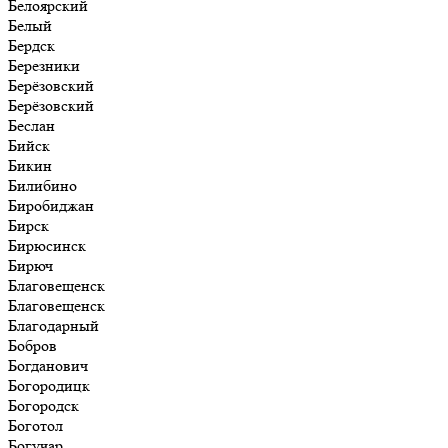
Белоярский
Белый
Бердск
Березники
Берёзовский
Берёзовский
Беслан
Бийск
Бикин
Билибино
Биробиджан
Бирск
Бирюсинск
Бирюч
Благовещенск
Благовещенск
Благодарный
Бобров
Богданович
Богородицк
Богородск
Боготол
Богучар