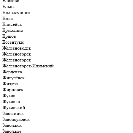
Елизово
Ельня
Еманжелинск
Емва
Енисейск
Ермолино
Ершов
Ессентуки
Железноводск
Железногорск
Железногорск
Железногорск-Илимский
Жердевка
Жигулёвск
Жиздра
Жирновск
Жуков
Жуковка
Жуковский
Завитинск
Заводоуковск
Заволжск
Заволжье