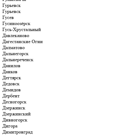
Гурьевск
Гурьевск
Гусев
Гусиноозёрск
Гусь-Хрустальный
Давлеканово
Дагестанские Огни
Далматово
Дальнегорск
Дальнереченск
Данилов
Данков
Дегтярск
Дедовск
Демидов
Дербент
Десногорск
Дзержинск
Дзержинский
Дивногорск
Дигора
Димитровград