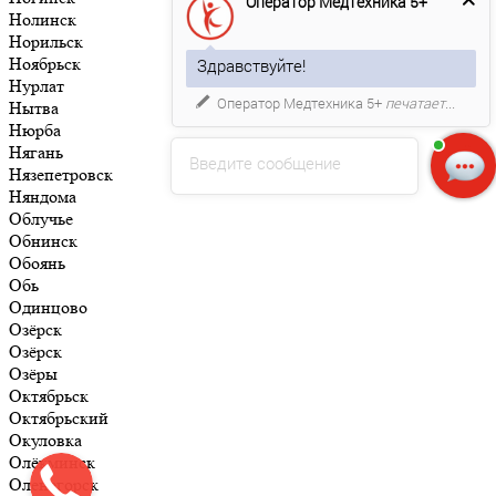
Оператор Медтехника 5+
Нолинск
Норильск
Ноябрьск
Здравствуйте!
Нурлат
Оператор Медтехника 5+
печатает...
Нытва
Нюрба
Нягань
Введите сообщение
Нязепетровск
Няндома
Облучье
Обнинск
Обоянь
Обь
Одинцово
Озёрск
Озёрск
Озёры
Октябрьск
Октябрьский
Окуловка
Олёкминск
Оленегорск