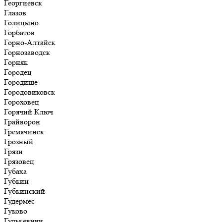
Георгиевск
Глазов
Голицыно
Горбатов
Горно-Алтайск
Горнозаводск
Горняк
Городец
Городище
Городовиковск
Гороховец
Горячий Ключ
Грайворон
Гремячинск
Грозный
Грязи
Грязовец
Губаха
Губкин
Губкинский
Гудермес
Гуково
Гулькевичи