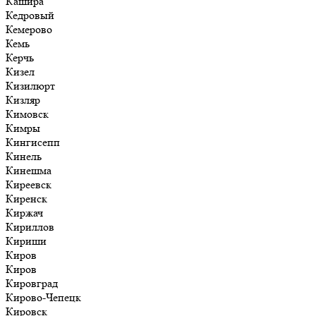
Кашира
Кедровый
Кемерово
Кемь
Керчь
Кизел
Кизилюрт
Кизляр
Кимовск
Кимры
Кингисепп
Кинель
Кинешма
Киреевск
Киренск
Киржач
Кириллов
Кириши
Киров
Киров
Кировград
Кирово-Чепецк
Кировск