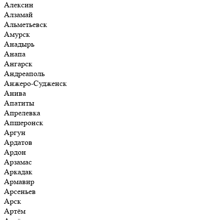
Алексин
Алзамай
Альметьевск
Амурск
Анадырь
Анапа
Ангарск
Андреаполь
Анжеро-Судженск
Анива
Апатиты
Апрелевка
Апшеронск
Аргун
Ардатов
Ардон
Арзамас
Аркадак
Армавир
Арсеньев
Арск
Артём