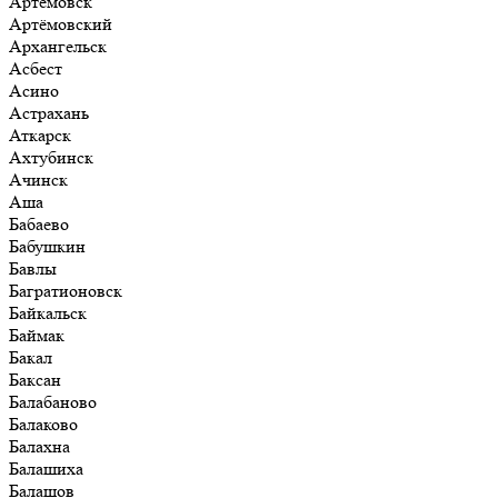
Артёмовск
Артёмовский
Архангельск
Асбест
Асино
Астрахань
Аткарск
Ахтубинск
Ачинск
Аша
Бабаево
Бабушкин
Бавлы
Багратионовск
Байкальск
Баймак
Бакал
Баксан
Балабаново
Балаково
Балахна
Балашиха
Балашов