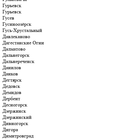
Гурьевск
Гурьевск
Гусев
Гусиноозёрск
Гусь-Хрустальный
Давлеканово
Дагестанские Огни
Далматово
Дальнегорск
Дальнереченск
Данилов
Данков
Дегтярск
Дедовск
Демидов
Дербент
Десногорск
Дзержинск
Дзержинский
Дивногорск
Дигора
Димитровград