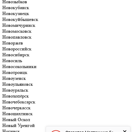
Новозыбков
Новокубанск
Новокузнецк
Новокуйбышевск
Новомичуринск
Новомосковск
Новопавловск
Новоржев
Новороссийск
Новосибирск
Новосиль
Новосокольники
Новотроицк
Новоузенск
Новоульяновск
Новоуральск
Новохопёрск
Новочебоксарск
Новочеркасск
Новошахтинск
Новый Оскол
Новый Уренгой
Ногинск