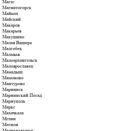
Магас
Магнитогорск
Майкоп
Майский
Макаров
Макарьев
Макушино
Малая Вишера
Малгобек
Малмыж
Малоархангельск
Малоярославец
Мамадыш
Мамоново
Мантурово
Мариинск
Мариинский Посад
Мариуполь
Маркс
Махачкала
Мглин
Мегион
Медвежьегорск