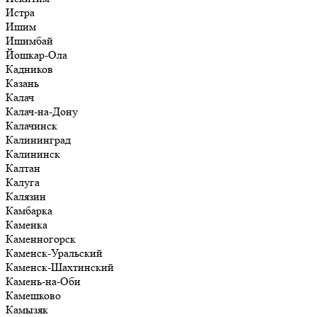
Истра
Ишим
Ишимбай
Йошкар-Ола
Кадников
Казань
Калач
Калач-на-Дону
Калачинск
Калининград
Калининск
Калтан
Калуга
Калязин
Камбарка
Каменка
Каменногорск
Каменск-Уральский
Каменск-Шахтинский
Камень-на-Оби
Камешково
Камызяк