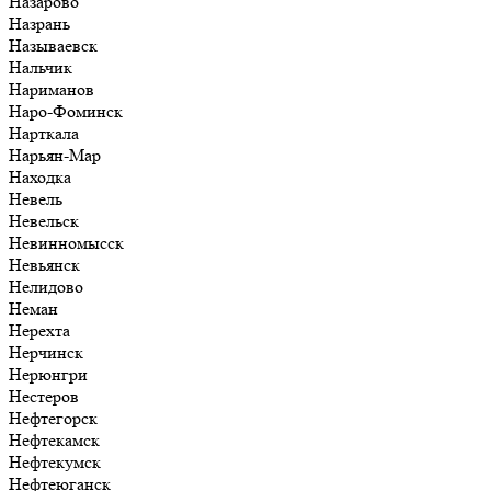
Назарово
Назрань
Называевск
Нальчик
Нариманов
Наро-Фоминск
Нарткала
Нарьян-Мар
Находка
Невель
Невельск
Невинномысск
Невьянск
Нелидово
Неман
Нерехта
Нерчинск
Нерюнгри
Нестеров
Нефтегорск
Нефтекамск
Нефтекумск
Нефтеюганск