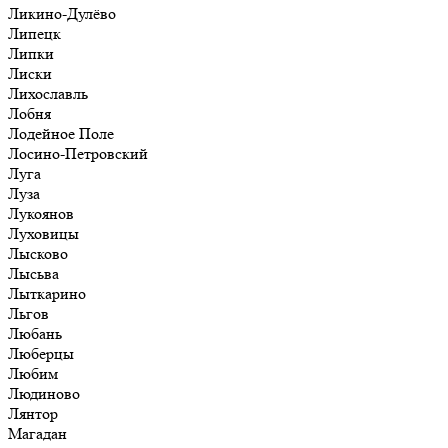
Ликино-Дулёво
Липецк
Липки
Лиски
Лихославль
Лобня
Лодейное Поле
Лосино-Петровский
Луга
Луза
Лукоянов
Луховицы
Лысково
Лысьва
Лыткарино
Льгов
Любань
Люберцы
Любим
Людиново
Лянтор
Магадан