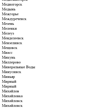
Медногорск
Медынь
Межгорье
Междуреченск
Мезень
Меленки
Мелеуз
Менделеевск
Мензелинск
Мещовск
Миасс
Микунь
Миллерово
Минеральные Воды
Минусинск
Миньяр
Мирный
Мирный
Михайлов
Михайловка
Михайловск
Михайловск