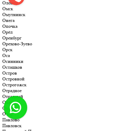
Олонец
Омск
Омутнинск
Онега
Опочка
Орёл
Оренбург
Орехово-Зуево
Орск
Оса
Осинники
Осташков
Остров
Островной
Острогожск
Отрадное
Отрадный
Оха
Оханск
Очёр
Павлово
Павловск