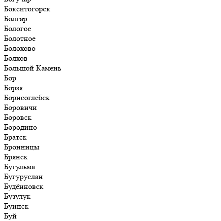
Бокситогорск
Болгар
Бологое
Болотное
Болохово
Болхов
Большой Камень
Бор
Борзя
Борисоглебск
Боровичи
Боровск
Бородино
Братск
Бронницы
Брянск
Бугульма
Бугуруслан
Будённовск
Бузулук
Буинск
Буй