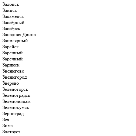
Задонск
Заинск
Закаменск
Заозёрный
Заозёрск
Западная Двина
Заполярный
Зарайск
Заречный
Заречный
Заринск
Звенигово
Звенигород
Зверево
Зеленогорск
Зеленоградск
Зеленодольск
Зеленокумск
Зерноград
Зея
Зима
Златоуст