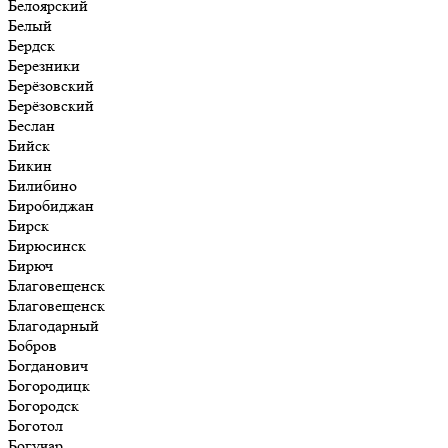
Белоярский
Белый
Бердск
Березники
Берёзовский
Берёзовский
Беслан
Бийск
Бикин
Билибино
Биробиджан
Бирск
Бирюсинск
Бирюч
Благовещенск
Благовещенск
Благодарный
Бобров
Богданович
Богородицк
Богородск
Боготол
Богучар