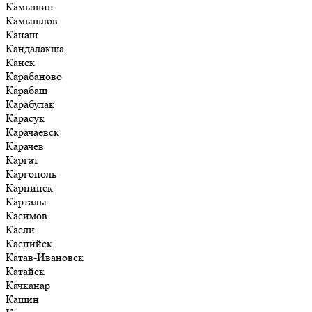
Камышин
Камышлов
Канаш
Кандалакша
Канск
Карабаново
Карабаш
Карабулак
Карасук
Карачаевск
Карачев
Каргат
Каргополь
Карпинск
Карталы
Касимов
Касли
Каспийск
Катав-Ивановск
Катайск
Качканар
Кашин