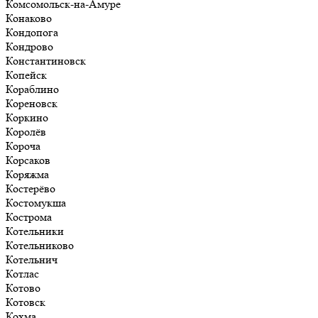
Комсомольск-на-Амуре
Конаково
Кондопога
Кондрово
Константиновск
Копейск
Кораблино
Кореновск
Коркино
Королёв
Короча
Корсаков
Коряжма
Костерёво
Костомукша
Кострома
Котельники
Котельниково
Котельнич
Котлас
Котово
Котовск
Кохма