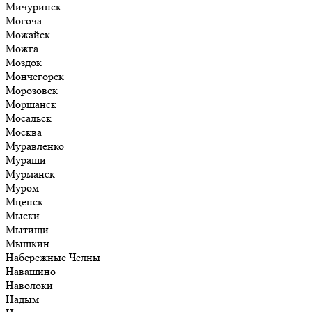
Мичуринск
Могоча
Можайск
Можга
Моздок
Мончегорск
Морозовск
Моршанск
Мосальск
Москва
Муравленко
Мураши
Мурманск
Муром
Мценск
Мыски
Мытищи
Мышкин
Набережные Челны
Навашино
Наволоки
Надым