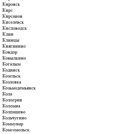
Кировск
Кирс
Кирсанов
Киселёвск
Кисловодск
Клин
Клинцы
Княгинино
Ковдор
Ковылкино
Когалым
Кодинск
Козельск
Козловка
Козьмодемьянск
Кола
Кологрив
Коломна
Колпашево
Кольчугино
Коммунар
Комсомольск