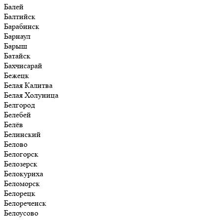
Балей
Балтийск
Барабинск
Барнаул
Барыш
Батайск
Бахчисарай
Бежецк
Белая Калитва
Белая Холуница
Белгород
Белебей
Белёв
Белинский
Белово
Белогорск
Белозерск
Белокуриха
Беломорск
Белорецк
Белореченск
Белоусово