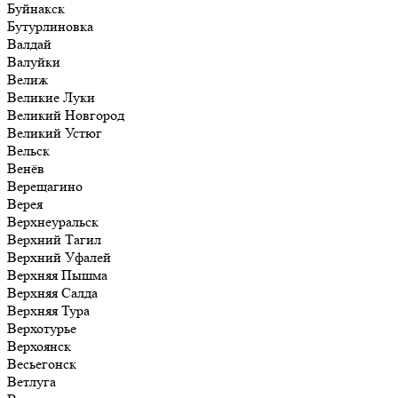
Буйнакск
Бутурлиновка
Валдай
Валуйки
Велиж
Великие Луки
Великий Новгород
Великий Устюг
Вельск
Венёв
Верещагино
Верея
Верхнеуральск
Верхний Тагил
Верхний Уфалей
Верхняя Пышма
Верхняя Салда
Верхняя Тура
Верхотурье
Верхоянск
Весьегонск
Ветлуга