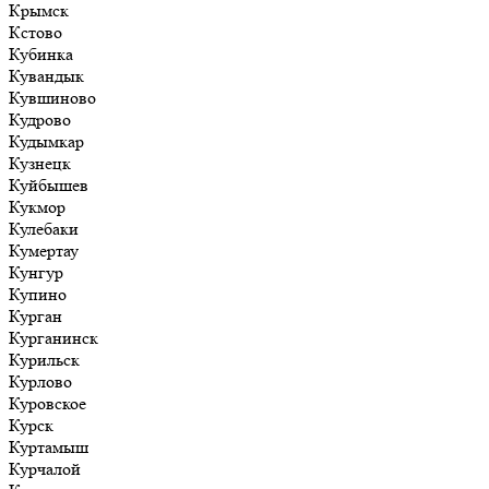
Крымск
Кстово
Кубинка
Кувандык
Кувшиново
Кудрово
Кудымкар
Кузнецк
Куйбышев
Кукмор
Кулебаки
Кумертау
Кунгур
Купино
Курган
Курганинск
Курильск
Курлово
Куровское
Курск
Куртамыш
Курчалой