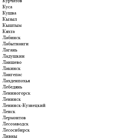
Курчатов
Куса
Кушва
Кызыл
Кыштым
Кяхта
Лабинск
Лабытнанги
Лагань
Ладушкин
Лаишево
Лакинск
Лангепас
Лахденпохья
Лебедянь
Лениногорск
Ленинск
Ленинск-Кузнецкий
Ленск
Лермонтов
Лесозаводск
Лесосибирск
Ливны