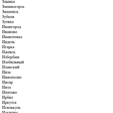
Злынка
Змеиногорск
Знаменск
Зубцов
Зуевка
Ивангород
Иваново
Ивантеевка
Ивдель
Игарка
Ижевск
Избербаш
Изобильный
Иланский
Инза
Иннополис
Инсар
Инта
Ипатово
Ирбит
Иркутск
Исилькуль
Искитим