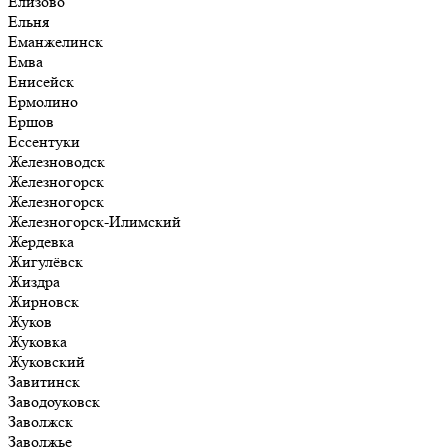
Елизово
Ельня
Еманжелинск
Емва
Енисейск
Ермолино
Ершов
Ессентуки
Железноводск
Железногорск
Железногорск
Железногорск-Илимский
Жердевка
Жигулёвск
Жиздра
Жирновск
Жуков
Жуковка
Жуковский
Завитинск
Заводоуковск
Заволжск
Заволжье