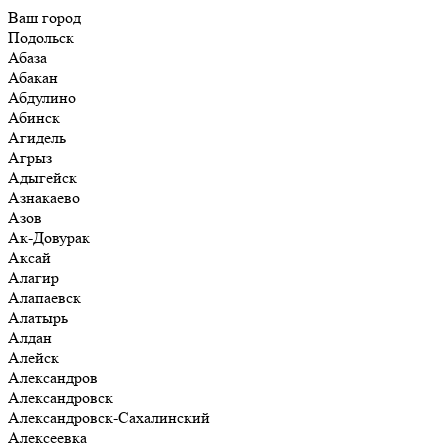
Ваш город
Подольск
Абаза
Абакан
Абдулино
Абинск
Агидель
Агрыз
Адыгейск
Азнакаево
Азов
Ак-Довурак
Аксай
Алагир
Алапаевск
Алатырь
Алдан
Алейск
Александров
Александровск
Александровск-Сахалинский
Алексеевка