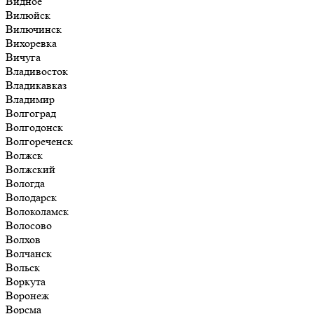
Видное
Вилюйск
Вилючинск
Вихоревка
Вичуга
Владивосток
Владикавказ
Владимир
Волгоград
Волгодонск
Волгореченск
Волжск
Волжский
Вологда
Володарск
Волоколамск
Волосово
Волхов
Волчанск
Вольск
Воркута
Воронеж
Ворсма