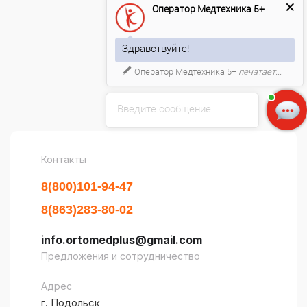
Оператор Медтехника 5+
Блог
Здравствуйте!
Вопрос-ответ
Оператор Медтехника 5+
печатает...
Бренды
Обзоры
Введите сообщение
Контакты
8(800)101-94-47
8(863)283-80-02
info.ortomedplus@gmail.com
Предложения и сотрудничество
Адрес
г. Подольск