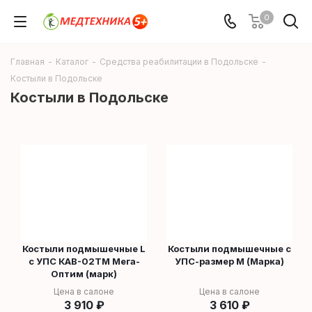
0
Главная
-
Каталог
-
Средства реабилитации в Подольске
-
Костыли в Подольске
Костыли в Подольске
Костыли подмышечные L
Костыли подмышечные с
с УПС КАB-02ТМ Мега-
УПС-размер М (Марка)
Оптим (марк)
Цена в салоне
Цена в салоне
3 910
₽
3 610
₽