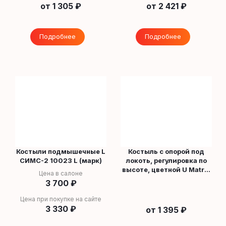
от
1 305 ₽
от
2 421 ₽
Подробнее
Подробнее
Костыли подмышечные L
Костыль с опорой под
СИМС-2 10023 L (марк)
локоть, регулировка по
высоте, цветной U Matrix
Цена в салоне
(марк)
3 700
₽
Цена при покупке на сайте
3 330
₽
от
1 395 ₽